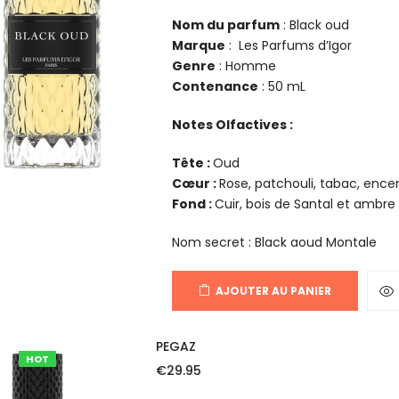
Nom du parfum
: Black oud
Marque
: Les Parfums d’Igor
Genre
: Homme
Contenance
: 50 mL
Notes Olfactives :
Tête :
Oud
Cœur :
Rose, patchouli, tabac, ence
Fond :
Cuir, bois de Santal et ambre 
Nom secret : Black aoud Montale
AJOUTER AU PANIER
PEGAZ
HOT
€
29.95