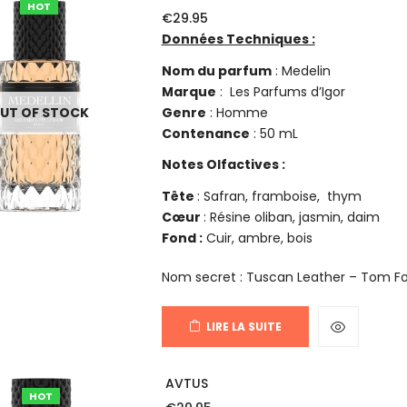
HOT
€
29.95
Données Techniques :
Nom du parfum
: Medelin
Marque
: Les Parfums d’Igor
Genre
: Homme
UT OF STOCK
Contenance
: 50 mL
Notes Olfactives :
Tête
: Safran, framboise, thym
Cœur
: Résine oliban, jasmin, daim
Fond :
Cuir, ambre, bois
Nom secret : Tuscan Leather – Tom F
LIRE LA SUITE
AVTUS
HOT