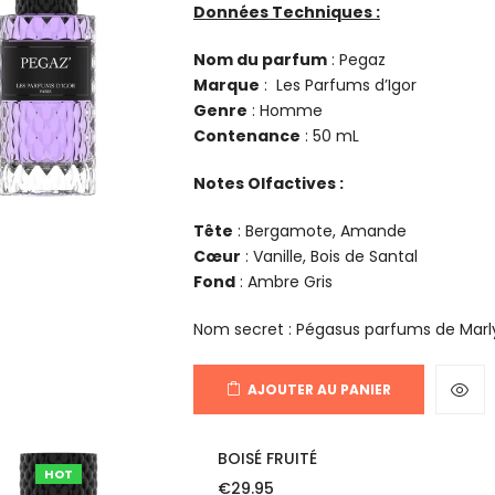
Données Techniques :
Nom du parfum
: Pegaz
Marque
: Les Parfums d’Igor
Genre
: Homme
Contenance
: 50 mL
Notes Olfactives :
Tête
: Bergamote, Amande
Cœur
: Vanille, Bois de Santal
Fond
: Ambre Gris
Nom secret : Pégasus parfums de Marl
AJOUTER AU PANIER
BOISÉ FRUITÉ
HOT
€
29.95