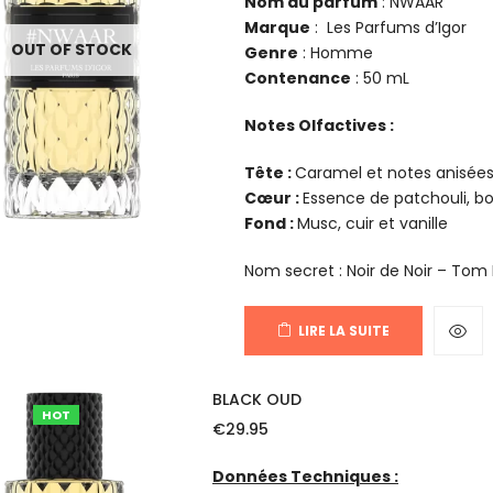
Nom du parfum
: NWAAR
Marque
: Les Parfums d’Igor
OUT OF STOCK
Genre
: Homme
Contenance
: 50 mL
Notes Olfactives :
Tête :
Caramel et notes anisée
Cœur :
Essence de patchouli, bo
Fond :
Musc, cuir et vanille
Nom secret : Noir de Noir – Tom
LIRE LA SUITE
BLACK OUD
HOT
€
29.95
Données Techniques :