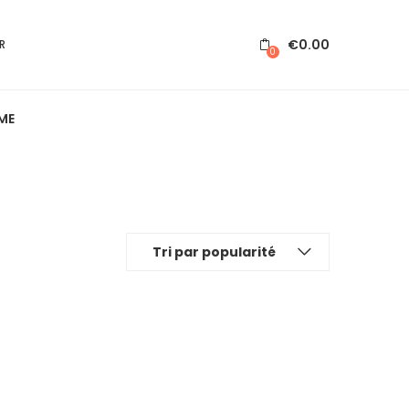
€
0.00
R
0
ME
Tri par popularité