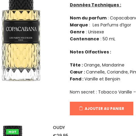
Données Techniques :
Nom du parfum
: Copacaban
Marque
: Les Parfums d’Igor
Genre
: Unisexe
Contenance
: 50 mL
Notes Olfactives :
Tête :
Orange, Mandarine
Cœur :
Cannelle, Coriandre, Pi
Fond :
Vanille et Benjoin
Nom secret : Tobacco Vanille 
AJOUTER AU PANIER
OUDY
HOT
€
29.95