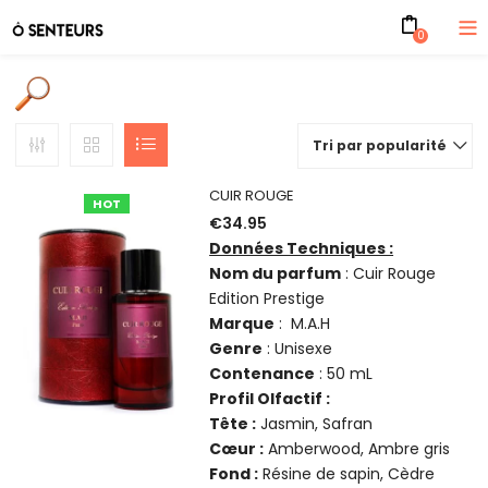
0
Tri par popularité
CUIR ROUGE
HOT
€
34.95
Données Techniques :
Nom du parfum
: Cuir Rouge
Edition Prestige
Marque
: M.A.H
Genre
: Unisexe
Contenance
: 50 mL
Profil Olfactif :
Tête :
Jasmin, Safran
Cœur :
Amberwood, Ambre gris
Fond :
Résine de sapin, Cèdre