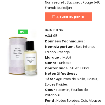
Nom secret : Baccarat Rouge 540
Francis Kurkdijan
Ajouter au panier
BOIS INTENSE
HOT
€
34.95
Données Techniques :
Nom du parfum
: Bois Intense
Edition Prestige
Marque
: M.A.H
Genre
: Unisexe
Contenance
: 50 et 100mL
Notes Olfactives :
Tête :
Agrumes de Sicile, Cassis,
Épices Froides
Cœur :
Jasmin, Feuilles de
Patchouli
Fond :
Notes Boisées, Cuir, Mousse