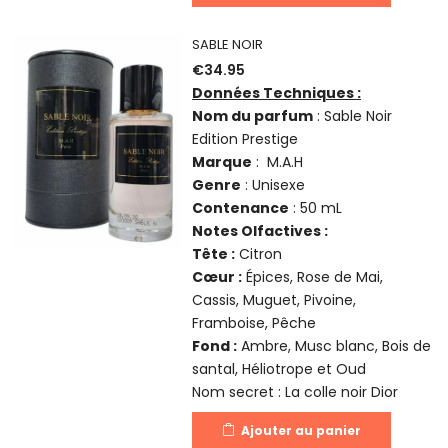
SABLE NOIR
€
34.95
Données Techniques :
Nom du parfum
: Sable Noir
Edition Prestige
Marque
: M.A.H
Genre
: Unisexe
Contenance
: 50 mL
Notes Olfactives :
Tête :
Citron
Cœur :
Épices, Rose de Mai,
Cassis, Muguet, Pivoine,
Framboise, Pêche
Fond :
Ambre, Musc blanc, Bois de
santal, Héliotrope et Oud
Nom secret : La colle noir Dior
Ajouter au panier