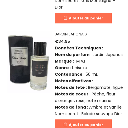
Nom secret : Gris Montaigne –
Dior
Ajouter au panier
JARDIN JAPONAIS
€
34.95
Données Techniques :
Nom du parfum
: Jardin Japonais
Marque
: M.A.H
Genre
: Unisexe
Contenance
: 50 mL
Notes olfactives :
Notes de tête
: Bergamote, figue
Notes de coeur
: Pêche, fleur
d’oranger, rose, note marine
Notes de fond
: Ambre et vanille
Nom secret : Balade sauvage Dior
Ajouter au panier