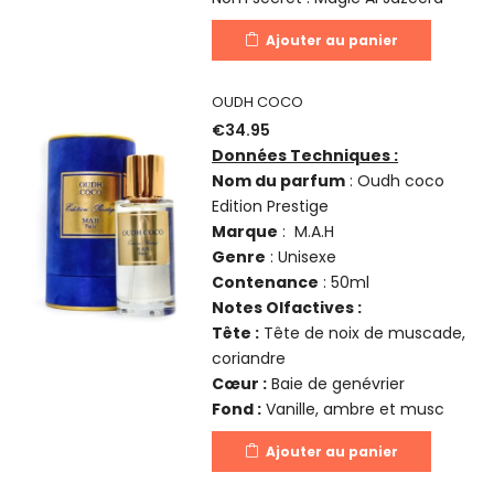
Ajouter au panier
OUDH COCO
€
34.95
Données Techniques :
Nom du parfum
: Oudh coco
Edition Prestige
Marque
: M.A.H
Genre
: Unisexe
Contenance
: 50ml
Notes Olfactives :
Tête :
Tête de noix de muscade,
coriandre
Cœur :
Baie de genévrier
Fond :
Vanille, ambre et musc
Ajouter au panier