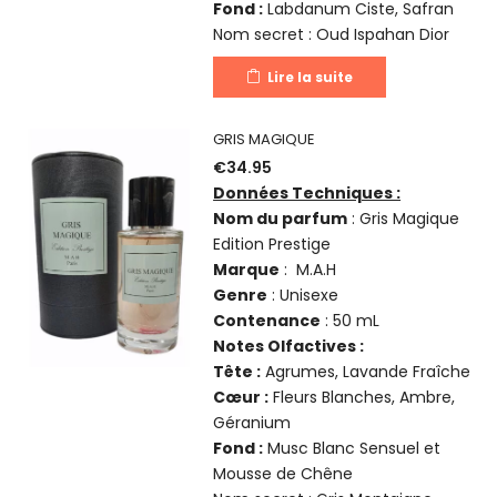
Fond :
Labdanum Ciste, Safran
Nom secret : Oud Ispahan Dior
Lire la suite
GRIS MAGIQUE
€
34.95
Données Techniques :
Nom du parfum
: Gris Magique
Edition Prestige
Marque
: M.A.H
Genre
: Unisexe
Contenance
: 50 mL
Notes Olfactives :
Tête :
Agrumes, Lavande Fraîche
Cœur :
Fleurs Blanches, Ambre,
Géranium
Fond :
Musc Blanc Sensuel et
Mousse de Chêne