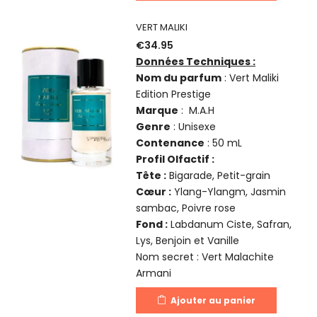
VERT MALIKI
€
34.95
Données Techniques :
Nom du parfum
: Vert Maliki
Edition Prestige
Marque
: M.A.H
Genre
: Unisexe
Contenance
: 50 mL
Profil Olfactif :
Tête :
Bigarade, Petit-grain
Cœur :
Ylang-Ylangm, Jasmin
sambac, Poivre rose
Fond :
Labdanum Ciste, Safran,
Lys, Benjoin et Vanille
Nom secret : Vert Malachite
Armani
Ajouter au panier