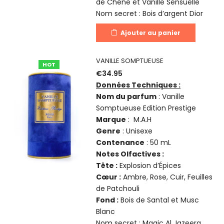
de Chêne et Vanille Sensuelle
Nom secret : Bois d’argent Dior
Ajouter au panier
VANILLE SOMPTUEUSE
HOT
€
34.95
Données Techniques :
Nom du parfum
: Vanille
Somptueuse Edition Prestige
Marque
: M.A.H
Genre
: Unisexe
Contenance
: 50 mL
Notes Olfactives :
Tête :
Explosion d’Épices
Cœur :
Ambre, Rose, Cuir, Feuilles
de Patchouli
Fond :
Bois de Santal et Musc
Blanc
Nom secret : Magic Al Jazeera