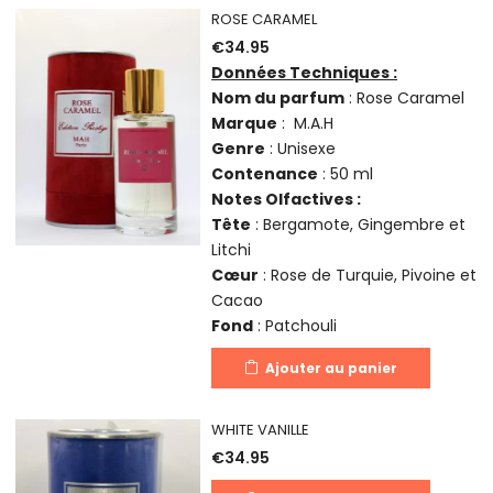
ROSE CARAMEL
€
34.95
Données Techniques :
Nom du parfum
: Rose Caramel
Marque
: M.A.H
Genre
: Unisexe
Contenance
: 50 ml
Notes Olfactives :
Tête
: Bergamote, Gingembre et
Litchi
Cœur
: Rose de Turquie, Pivoine et
Cacao
Fond
: Patchouli
Ajouter au panier
WHITE VANILLE
€
34.95