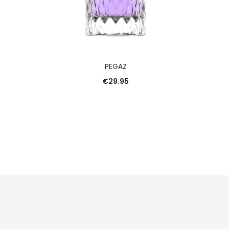
R
AJOUTER AU PANIER
PEGAZ
€
29.95