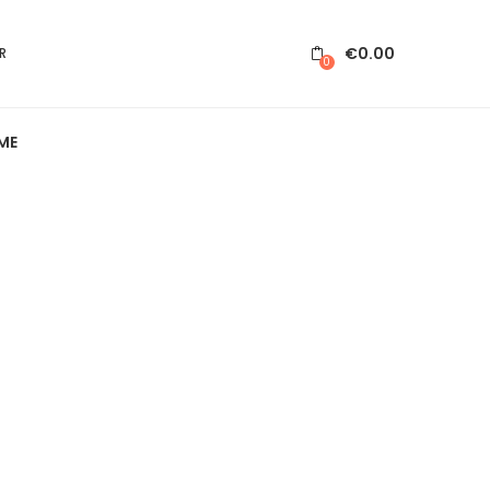
€
0.00
R
0
ME