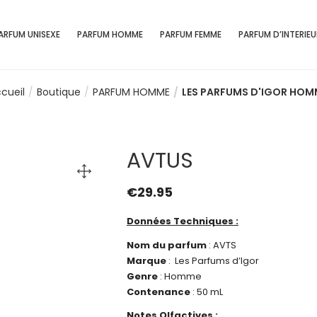
ARFUM UNISEXE
PARFUM HOMME
PARFUM FEMME
PARFUM D’INTERIEU
cueil
Boutique
PARFUM HOMME
LES PARFUMS D'IGOR HOM
AVTUS
€
29.95
Données Techniques :
Nom du parfum
: AVTS
Marque
: Les Parfums d’Igor
Genre
: Homme
Contenance
: 50 mL
Notes Olfactives :