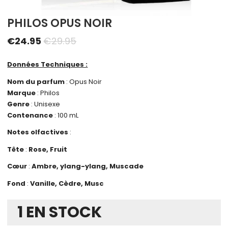
PHILOS OPUS NOIR
€
24.95
€
29.95
Données Techniques :
Nom du parfum
: Opus Noir
Marque
: Philos
Genre
: Unisexe
Contenance
: 100 mL
Notes olfactives
:
Tête
:
Rose, Fruit
Cœur
:
Ambre, ylang-ylang, Muscade
Fond
:
Vanille, Cèdre, Musc
1 EN STOCK