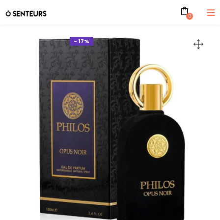
0
- 17%