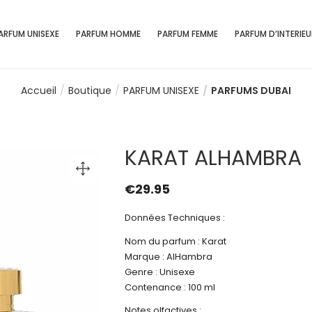
ARFUM UNISEXE
PARFUM HOMME
PARFUM FEMME
PARFUM D’INTERIEU
Accueil
Boutique
PARFUM UNISEXE
PARFUMS DUBAI
KARAT ALHAMBRA
€
29.95
Données Techniques :
Nom du parfum : Karat
Marque : AlHambra
Genre : Unisexe
Contenance : 100 ml
Notes olfactives :