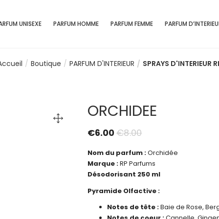
ARFUM UNISEXE
PARFUM HOMME
PARFUM FEMME
PARFUM D’INTERIEU
Accueil
Boutique
PARFUM D'INTERIEUR
SPRAYS D'INTERIEUR R
ORCHIDEE
€
6.00
€
8.00
Nom du parfum :
Orchidée
Marque :
RP Parfums
Désodorisant 250 ml
Pyramide Olfactive :
Notes de tête :
Baie de Rose, Ber
Notes de coeur :
Cannelle, Gingem