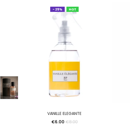
- 25%
HOT
AJOUTER AU PANIER
VANILLE ELEGANTE
€
6.00
€
8.00