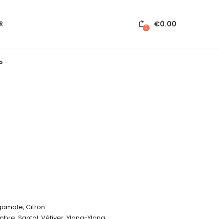
€
0.00
R
0
P
gamote, Citron
bre, Santal, Vétiver, Ylang-Ylang