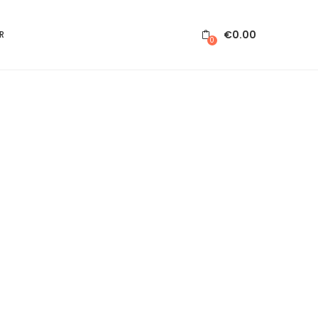
€
0.00
R
0