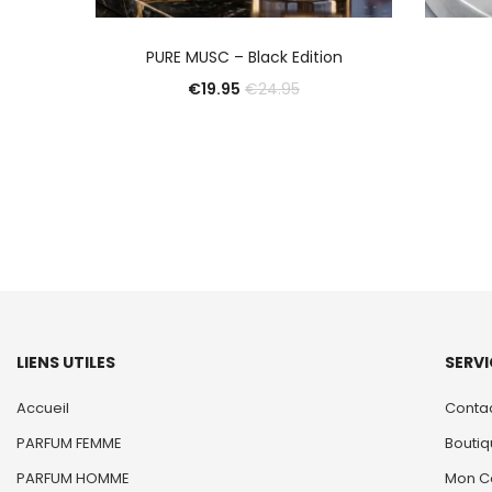
AJOUTER AU PANIER
PURE MUSC – Black Edition
€
19.95
€
24.95
LIENS UTILES
SERVI
Accueil
Conta
PARFUM FEMME
Bouti
PARFUM HOMME
Mon C