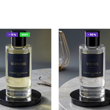
- 13%
HOT
- 50%