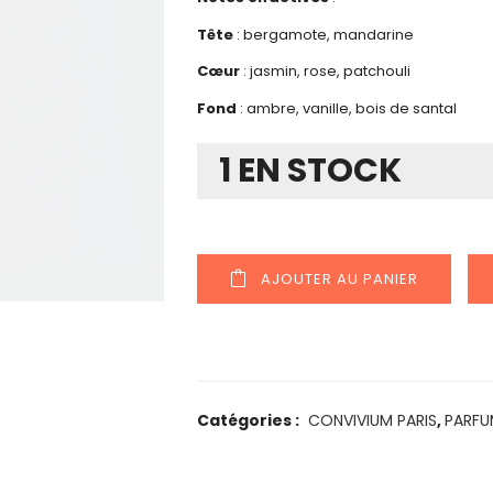
Tête
: bergamote, mandarine
Cœur
: jasmin, rose, patchouli
Fond
: ambre, vanille, bois de santal
1 EN STOCK
AJOUTER AU PANIER
Catégories :
CONVIVIUM PARIS
,
PARFU