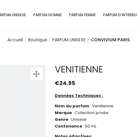
ARFUM UNISEXE
PARFUM HOMME
PARFUM FEMME
PARFUM D’INTERIEU
Accueil
Boutique
PARFUM UNISEXE
CONVIVIUM PARIS
VENITIENNE
€
24.95
Données Techniques :
Nom du parfum
: Venitienne
Marque
: Collection privée
Genre
: Unisexe
Contenance
: 50 mL
Notes olfactives
: