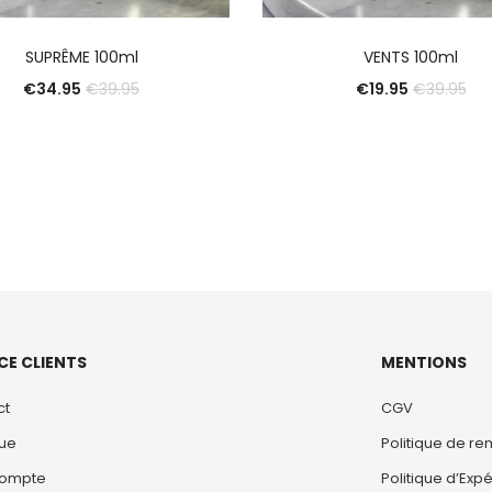
AJOUTER AU PANIER
AJOUTER AU PANIE
SUPRÊME 100ml
VENTS 100ml
€
34.95
€
19.95
€
39.95
€
39.95
CE CLIENTS
MENTIONS
ct
CGV
que
Politique de r
ompte
Politique d’Expé