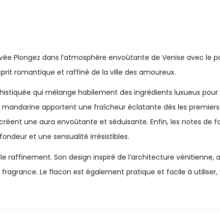
vée Plongez dans l’atmosphère envoûtante de Venise avec le pa
rit romantique et raffiné de la ville des amoureux.
phistiquée qui mélange habilement des ingrédients luxueux pour
 mandarine apportent une fraîcheur éclatante dès les premiers i
i créent une aura envoûtante et séduisante. Enfin, les notes d
ondeur et une sensualité irrésistibles.
 le raffinement. Son design inspiré de l’architecture vénitienne
la fragrance. Le flacon est également pratique et facile à utili