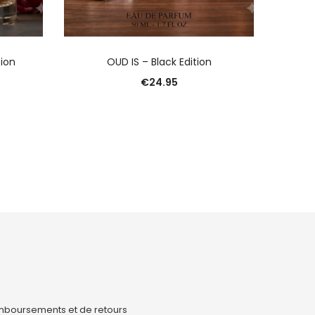
R
AJOUTER AU PANIER
tion
OUD IS – Black Edition
€
24.95
emboursements et de retours