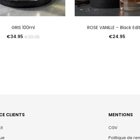
AJOUTER AU PANIER
AJOUTER AU PANIE
GRIS 100ml
ROSE VANILLE – Black Edi
€
34.95
€
24.95
€
39.95
CE CLIENTS
MENTIONS
ct
CGV
que
Politique de r