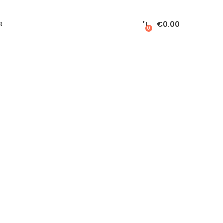
€
0.00
R
0