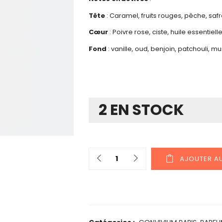
Tête
: Caramel, fruits rouges, pêche, safr
Cœur
: Poivre rose, ciste, huile essentie
Fond
: vanille, oud, benjoin, patchouli, 
2 EN STOCK
AJOUTER AU