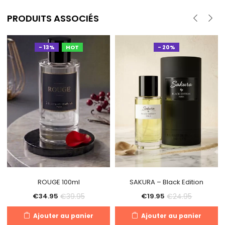
PRODUITS ASSOCIÉS
- 13%
HOT
- 20%
ROUGE 100ml
SAKURA – Black Edition
€
39.95
€
24.95
€
34.95
€
19.95
Ajouter au panier
Ajouter au panier