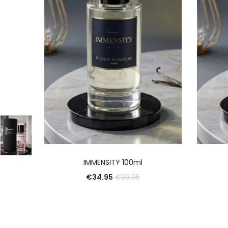
AJOUTER AU PANIER
IMMENSITY 100ml
€
34.95
€
39.95