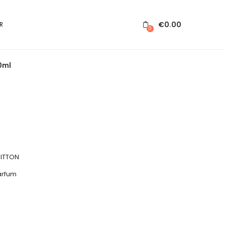
€
0.00
R
0
0ml
UITTON
arfum