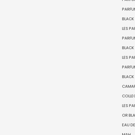
PARFU
BLACK
LES P
PARFU
BLACK
LES P
PARFU
BLACK 
CAMAR
COLLE
LES PA
OR BL
EAU D
MAH