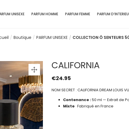
ARFUM UNISEXE
PARFUM HOMME
PARFUM FEMME
PARFUM D’INTERIEU
cueil
Boutique
PARFUM UNISEXE
COLLECTION Ô SENTEURS 5
CALIFORNIA
€
24.95
NOM SECRET : CALIFORNIA DREAM LOUIS V
Contenance :
50 ml — Extrait de P
Mixte
· Fabriqué en France