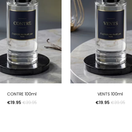
AJOUTER AU PANIER
AJOUTER AU PANIE
CONTRE 100ml
VENTS 100ml
€
19.95
€
19.95
€
39.95
€
39.95