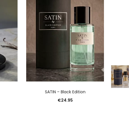
R
AJOUTER AU PANIER
SATIN – Black Edition
BL
€
24.95