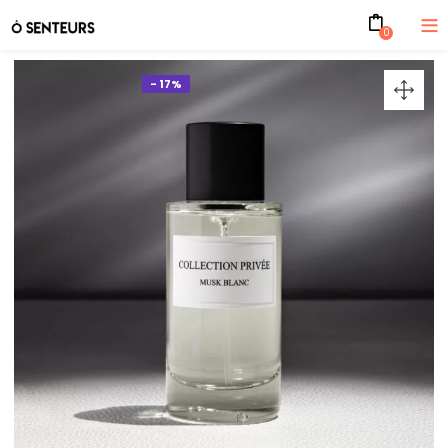
0
- 17%